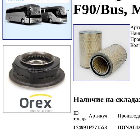
F90/Bus, 
Арт
Наи
Про
Коли
Наличие на склада
ID
Артикул
Производ
товара
174991
P771558
DONALD