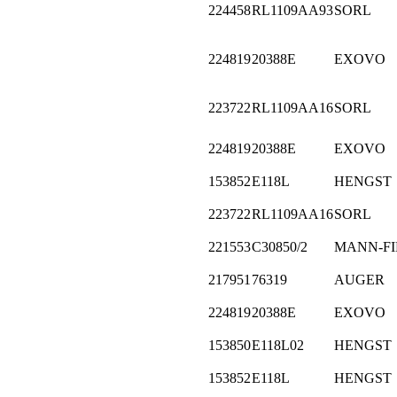
224458
RL1109AA93
SORL
224819
20388E
EXOVO
223722
RL1109AA16
SORL
224819
20388E
EXOVO
153852
E118L
HENGST
223722
RL1109AA16
SORL
221553
C30850/2
MANN-FI
217951
76319
AUGER
224819
20388E
EXOVO
153850
E118L02
HENGST
153852
E118L
HENGST