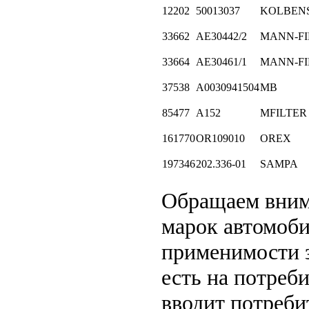
12202
50013037
KOLBEN
33662
AE30442/2
MANN-FI
33664
AE30461/1
MANN-FI
37538
A0030941504
MB
85477
A152
MFILTER
161770
OR109010
OREX
197346
202.336-01
SAMPA
Обращаем вни
марок автомоби
применимости з
есть на потреб
вводит потреби