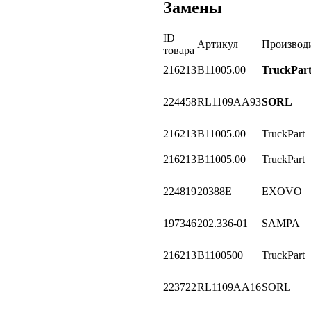
Замены
ID
Артикул
Производ
товара
216213
B11005.00
TruckPar
224458
RL1109AA93
SORL
216213
B11005.00
TruckPart
216213
B11005.00
TruckPart
224819
20388E
EXOVO
197346
202.336-01
SAMPA
216213
B1100500
TruckPart
223722
RL1109AA16
SORL