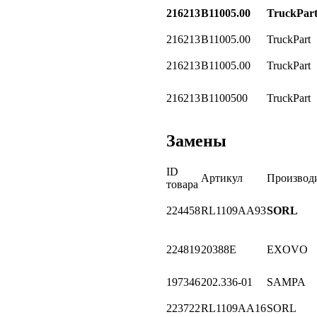
216213
B11005.00
TruckPar
216213
B11005.00
TruckPart
216213
B11005.00
TruckPart
216213
B1100500
TruckPart
Замены
ID
Артикул
Производ
товара
224458
RL1109AA93
SORL
224819
20388E
EXOVO
197346
202.336-01
SAMPA
223722
RL1109AA16
SORL