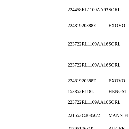
224458
RL1109AA93
SORL
224819
20388E
EXOVO
223722
RL1109AA16
SORL
223722
RL1109AA16
SORL
224819
20388E
EXOVO
153852
E118L
HENGST
223722
RL1109AA16
SORL
221553
C30850/2
MANN-FI
217951
76319
AUGER