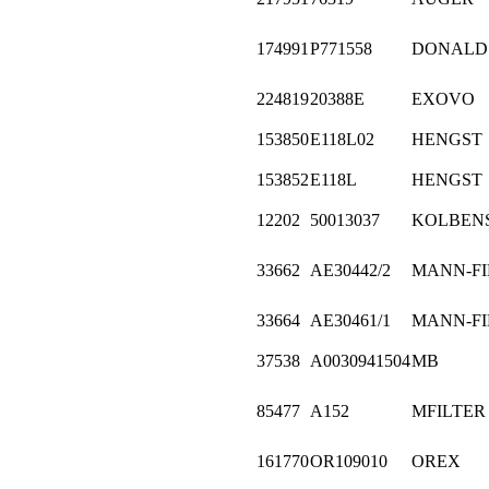
174991
P771558
DONALD
224819
20388E
EXOVO
153850
E118L02
HENGST
153852
E118L
HENGST
12202
50013037
KOLBEN
33662
AE30442/2
MANN-FI
33664
AE30461/1
MANN-FI
37538
A0030941504
MB
85477
A152
MFILTER
161770
OR109010
OREX