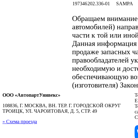
197346
202.336-01
SAMPA
Обращаем внимание
автомобилей) напра
части к той или иной
Данная информация 
продаже запасных ча
правообладателей у
необходимую и дост
обеспечивающую воз
(изготовителя) Зако
ООО «АвтопартУнивекс»
Т
E
108836, Г. МОСКВА, ВН. ТЕР. Г. ГОРОДСКОЙ ОКРУГ
Т
ТРОИЦК, УЛ. ЧАРОИТОВАЯ, Д. 5, СТР. 49
с
С
» Схема проезда