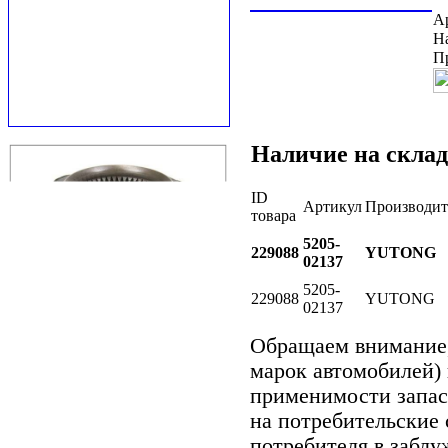
А
Н
П
Наличие на склад
ID
Артикул
Производит
товара
5205-
229088
YUTONG
02137
5205-
229088
YUTONG
02137
Обращаем внимани
марок автомобилей)
применимости запасн
на потребительские 
потребителя в забл