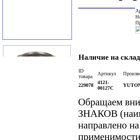
А
Н
П
Наличие на склад
ID
Артикул
Произв
товара
4121-
229078
YUTO
00127C
Обращаем вн
ЗНАКОВ (наим
направлено на
применимости 