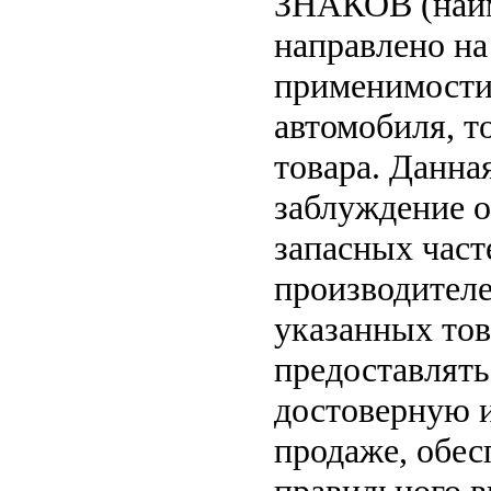
ЗНАКОВ (наим
направлено на
применимости 
автомобиля, т
товара. Данна
заблуждение о
запасных част
производителе
указанных тов
предоставлят
достоверную 
продаже, обе
правильного в