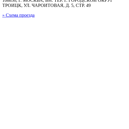
108836, Г. МОСКВА, ВН. ТЕР. Г. ГОРОДСКОЙ ОКРУГ
ТРОИЦК, УЛ. ЧАРОИТОВАЯ, Д. 5, СТР. 49
» Схема проезда