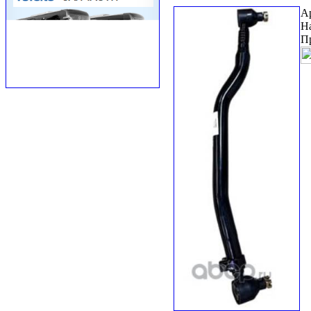
А
Н
П