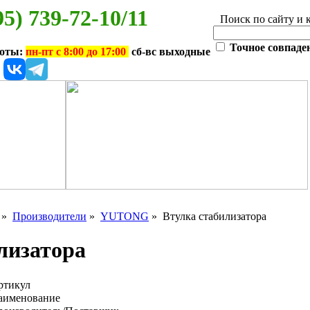
95) 739-72-10/11
Поиск по сайту и 
Точное совпаде
боты:
пн-пт с 8:00 до 17:00
сб-вс выходные
»
Производители
»
YUTONG
» Втулка стабилизатора
лизатора
ртикул
аименование