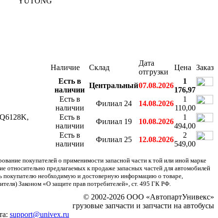
YUTONG
Дата
Наличие
Склад
Цена
Заказ
отгрузки
Есть в
1
Центральный
07.08.2026
наличии
176,97
Есть в
1
Филиал 24
14.08.2026
наличии
110,00
LQ6128K,
Есть в
1
Филиал 19
10.08.2026
наличии
494,00
Есть в
2
Филиал 25
12.08.2026
наличии
549,00
ание покупателей о применимости запасной части к той или иной марке
ние относительно предлагаемых к продаже запасных частей для автомобилей
ять покупателю необходимую и достоверную информацию о товаре,
теля) Законом «О защите прав потребителей», ст. 495 ГК РФ.
© 2002-2026 ООО «АвтопартУнивекс»
грузовые запчасти и запчасти на автобусы
та:
support@univex.ru