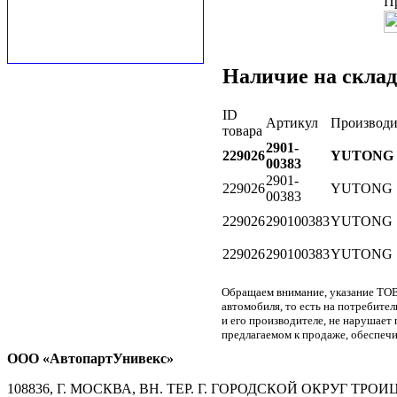
П
Наличие на склад
ID
Артикул
Производи
товара
2901-
229026
YUTONG
00383
2901-
229026
YUTONG
00383
229026
290100383
YUTONG
229026
290100383
YUTONG
Обращаем внимание, указание ТОВ
автомобиля, то есть на потребите
и его производителе, не нарушае
предлагаемом к продаже, обеспечи
ООО «АвтопартУнивекс»
108836, Г. МОСКВА, ВН. ТЕР. Г. ГОРОДСКОЙ ОКРУГ ТРОИЦК