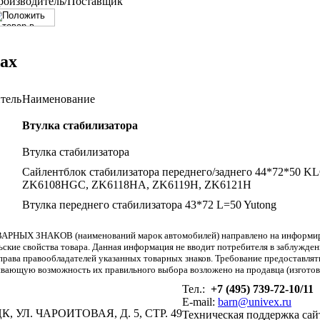
роизводитель/Поставщик
ах
тель
Наименование
Втулка стабилизатора
Втулка стабилизатора
Сайлентблок стабилизатора переднего/заднего 44*72*50 K
ZK6108HGC, ZK6118HA, ZK6119H, ZK6121H
Втулка переднего стабилизатора 43*72 L=50 Yutong
АРНЫХ ЗНАКОВ (наименований марок автомобилей) направлено на информиров
льские свойства товара. Данная информация не вводит потребителя в заблужде
т права правообладателей указанных товарных знаков. Требование предоставл
вающую возможность их правильного выбора возложено на продавца (изготови
Тел.:
+7 (495) 739-72-10/11
E-mail:
barn@univex.ru
, УЛ. ЧАРОИТОВАЯ, Д. 5, СТР. 49
Техническая поддержка сай