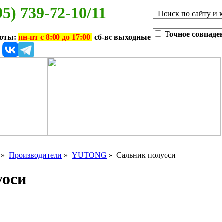
95) 739-72-10/11
Поиск по сайту и 
Точное совпаде
боты:
пн-пт с 8:00 до 17:00
сб-вс выходные
»
Производители
»
YUTONG
» Сальник полуоси
уоси