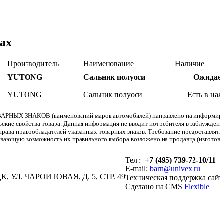
ах
Производитель
Наименование
Наличие
YUTONG
Сальник полуоси
Ожидае
YUTONG
Сальник полуоси
Есть в н
АРНЫХ ЗНАКОВ (наименований марок автомобилей) направлено на информиров
льские свойства товара. Данная информация не вводит потребителя в заблужде
т права правообладателей указанных товарных знаков. Требование предоставл
вающую возможность их правильного выбора возложено на продавца (изготови
Тел.:
+7 (495) 739-72-10/11
E-mail:
barn@univex.ru
, УЛ. ЧАРОИТОВАЯ, Д. 5, СТР. 49
Техническая поддержка сай
Сделано на CMS
Flexible