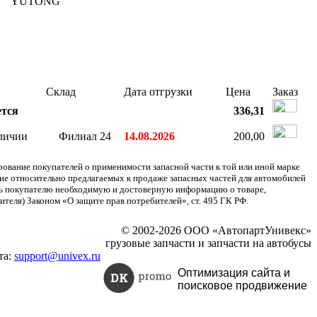
YUTONG
Склад
Дата отгрузки
Цена
Заказ
тся
336,31
аличии
Филиал 24
14.08.2026
200,00
ание покупателей о применимости запасной части к той или иной марке
ние относительно предлагаемых к продаже запасных частей для автомобилей
ять покупателю необходимую и достоверную информацию о товаре,
теля) Законом «О защите прав потребителей», ст. 495 ГК РФ.
© 2002-2026 ООО «АвтопартУнивекс»
грузовые запчасти и запчасти на автобусы
та:
support@univex.ru
Оптимизация сайта и
поисковое
продвижение