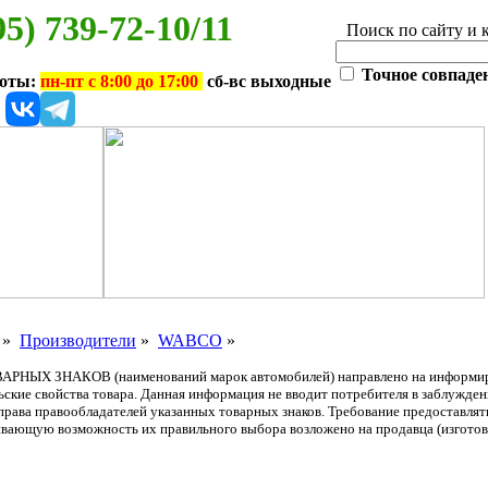
95) 739-72-10/11
Поиск по сайту и 
Точное совпаде
боты:
пн-пт с 8:00 до 17:00
сб-вс выходные
»
Производители
»
WABCO
»
АРНЫХ ЗНАКОВ (наименований марок автомобилей) направлено на информиров
льские свойства товара. Данная информация не вводит потребителя в заблужде
т права правообладателей указанных товарных знаков. Требование предоставл
вающую возможность их правильного выбора возложено на продавца (изготови