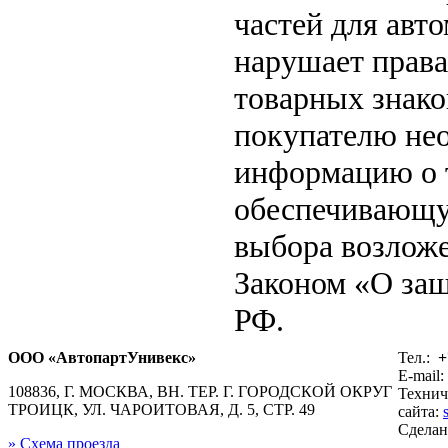
частей для авто
нарушает права
товарных знако
покупателю не
информацию о т
обеспечивающу
выбора возложе
Законом «О защ
РФ.
ООО «АвтопартУнивекс»
Тел.:
+
E-mail:
108836, Г. МОСКВА, ВН. ТЕР. Г. ГОРОДСКОЙ ОКРУГ
Технич
ТРОИЦК, УЛ. ЧАРОИТОВАЯ, Д. 5, СТР. 49
сайта:
Сдела
» Схема проезда