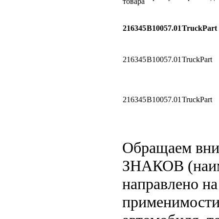
товара
216345
B10057.01
TruckPart
216345
B10057.01
TruckPart
216345
B10057.01
TruckPart
Обращаем вн
ЗНАКОВ (наим
направлено на
применимости 