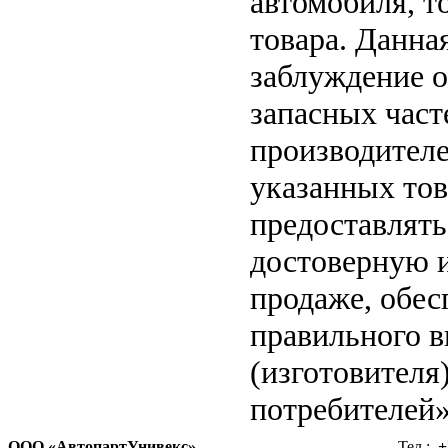
автомобиля, т
товара. Данна
заблуждение о
запасных част
производителе
указанных тов
предоставлят
достоверную 
продаже, обе
правильного в
(изготовителя
потребителей»
ООО «АвтопартУнивекс»
Тел.:
+