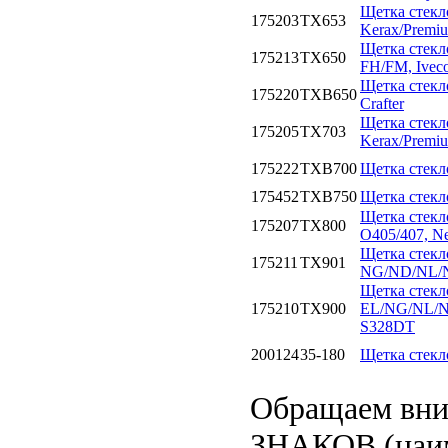
Щетка стекло
175203
TX653
Kerax/Premiu
Щетка стекл
175213
TX650
FH/FM, Iveco
Щетка стекл
175220
TXB650
Crafter
Щетка стекло
175205
TX703
Kerax/Premi
175222
TXB700
Щетка стекл
175452
TXB750
Щетка стекло
Щетка стек
175207
TX800
O405/407, Neo
Щетка стекл
175211
TX901
NG/ND/NL/NM
Щетка стекл
175210
TX900
EL/NG/NL/NM
S328DT
200124
35-180
Щетка стекл
Обращаем вн
ЗНАКОВ (наим