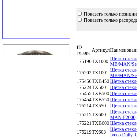
Показать только позиции
Показать только распрод
ID
Артикул
Наименован
товара
Щетка стекл
175196
TX1000
MB/MAN/Setr
Щетка стекл
175202
TX1001
MB/MAN/Setr
175456
TXB450
Щетка стекл
175224
TX500
Щетка стекл
175455
TXB500
Щетка стекл
175454
TXB550
Щетка стекл
175214
TX550
Щетка стекл
Щетка стекл
175215
TX600
MAN F2000, 
175221
TXB600
Щетка стекло
Щетка стекл
175219
TX603
Iveco Daily,