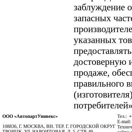
заблуждение о
запасных част
производителе
указанных тов
предоставлят
достоверную 
продаже, обе
правильного в
(изготовителя
потребителей»
ООО «АвтопартУнивекс»
Тел.:
+
E-mail:
108836, Г. МОСКВА, ВН. ТЕР. Г. ГОРОДСКОЙ ОКРУГ
Технич
ТРОИЦК, УЛ. ЧАРОИТОВАЯ, Д. 5, СТР. 49