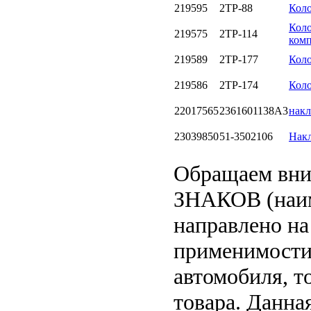
219595
2TP-88
Коло
Коло
219575
2TP-114
комп
219589
2TP-177
Коло
219586
2TP-174
Коло
22017565
2361601138A3
накл
23039850
51-3502106
Накл
Обращаем вн
ЗНАКОВ (наим
направлено на
применимости 
автомобиля, т
товара. Данна