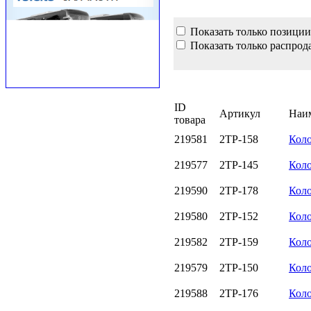
Показать только позиции
Показать только распрод
ID
Артикул
Наи
товара
219581
2TP-158
Коло
219577
2TP-145
Коло
219590
2TP-178
Коло
219580
2TP-152
Коло
219582
2TP-159
Коло
219579
2TP-150
Коло
219588
2TP-176
Коло