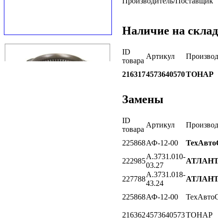
Производитель/Поставщик
Наличие на склад
ID
Артикул
Производ
товара
216317
4573640570
ТОНАР
Замены
ID
Артикул
Производ
товара
225868
АФ-12-00
ТехАвто
A.3731.010-
222985
АТЛАН
03.27
A.3731.018-
227788
АТЛАН
43.24
225868
АФ-12-00
ТехАвто
216362
4573640573
ТОНАР