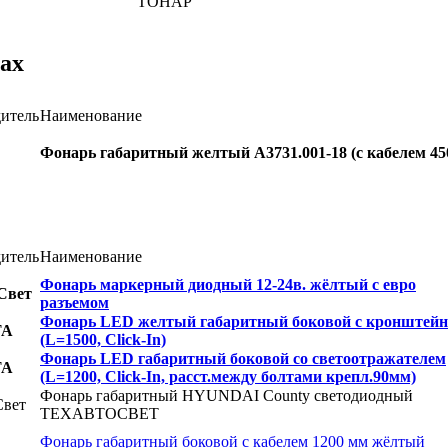
ТОНАР
ах
итель
Наименование
Фонарь габаритный желтый А3731.001-18 (с кабелем 4
итель
Наименование
Фонарь маркерный диодный 12-24в. жёлтый с евро
Свет
разъемом
Фонарь LED желтый габаритный боковой с кронштей
ТА
(L=1500, Click-In)
Фонарь LED габаритный боковой со светоотражателем
ТА
(L=1200, Click-In, расст.между болтами крепл.90мм)
Фонарь габаритный HYUNDAI County светодиодный
Свет
ТЕХАВТОСВЕТ
Фонарь габаритный боковой с кабелем 1200 мм жёлтый