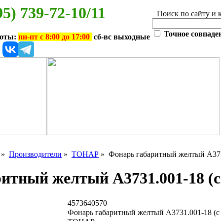
95) 739-72-10/11
Поиск по сайту и 
Точное совпаде
боты:
пн-пт с 8:00 до 17:00
сб-вс выходные
»
Производители
»
ТОНАР
» Фонарь габаритный желтый А3731
итный желтый А3731.001-18 (с
4573640570
Фонарь габаритный желтый А3731.001-18 (с