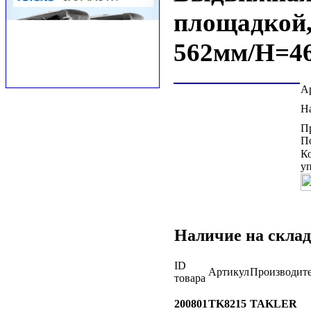
площадкой,
562мм/H=4
А
Н
П
П
К
у
Наличие на склад
ID
Артикул
Производит
товара
200801
TK8215
TAKLER