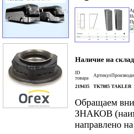
А
Н
П
Наличие на склад
ID
Артикул
Производи
товара
219435
TK7885
TAKLER
Обращаем вн
ЗНАКОВ (наим
направлено на