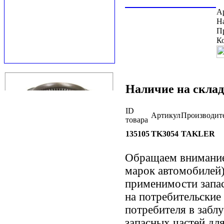
А
Н
П
К
Наличие на склад
ID
Артикул
Производит
товара
135105
TK3054
TAKLER
Обращаем внимани
марок автомобилей)
применимости запас
на потребительские
потребителя в забл
запасных частей дл