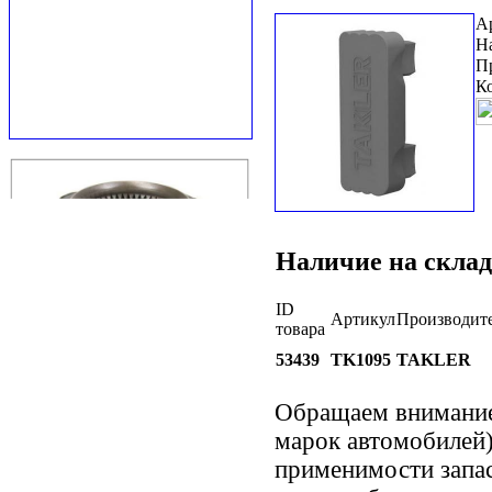
А
Н
П
К
Наличие на склад
ID
Артикул
Производит
товара
53439
TK1095
TAKLER
Обращаем внимани
марок автомобилей)
применимости запас