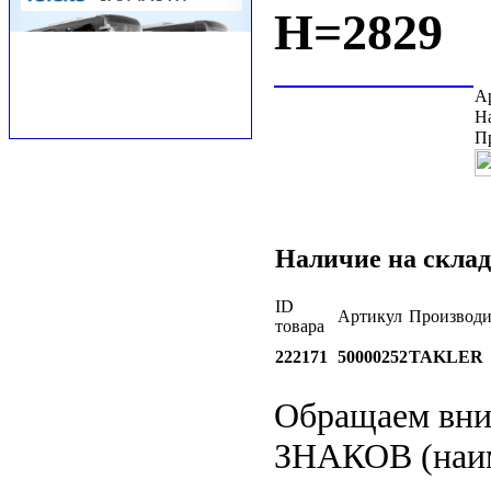
H=2829
А
Н
П
Наличие на склад
ID
Артикул
Производи
товара
222171
50000252
TAKLER
Обращаем вн
ЗНАКОВ (наим