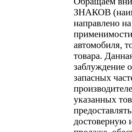
Обращаем вн
ЗНАКОВ (наим
направлено на
применимости 
автомобиля, т
товара. Данна
заблуждение о
запасных част
производителе
указанных тов
предоставлят
достоверную 
продаже, обе