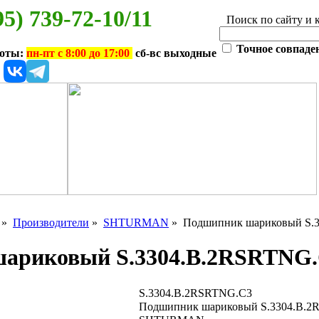
95) 739-72-10/11
Поиск по сайту и 
Точное совпаде
боты:
пн-пт с 8:00 до 17:00
сб-вс выходные
»
Производители
»
SHTURMAN
» Подшипник шариковый S.
ариковый S.3304.B.2RSRTNG
S.3304.B.2RSRTNG.C3
Подшипник шариковый S.3304.B.