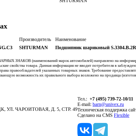
SHTURMAN
ах
Производитель
Наименование
NG.C3
SHTURMAN
Подшипник шариковый S.3304.B.
АРНЫХ ЗНАКОВ (наименований марок автомобилей) направлено на информиров
льские свойства товара. Данная информация не вводит потребителя в заблужде
т права правообладателей указанных товарных знаков. Требование предоставл
вающую возможность их правильного выбора возложено на продавца (изготови
Тел.:
+7 (495) 739-72-10/11
E-mail:
barn@univex.ru
, УЛ. ЧАРОИТОВАЯ, Д. 5, СТР. 49
Техническая поддержка сай
Сделано на CMS
Flexible