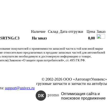
Наличие
Склад
Дата отгрузки
Цена
Заказ
2RSRTNG.C3
На заказ
0,00
ание покупателей о применимости запасной части к той или иной марке
ние относительно предлагаемых к продаже запасных частей для автомобилей
ять покупателю необходимую и достоверную информацию о товаре,
теля) Законом «О защите прав потребителей», ст. 495 ГК РФ.
© 2002-2026 ООО «АвтопартУнивекс»
грузовые запчасти и запчасти на автобусы
та:
support@univex.ru
Оптимизация сайта и
поисковое
продвижение