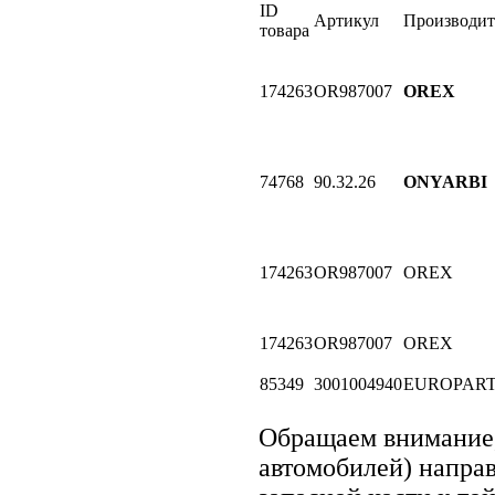
ID
Артикул
Производит
товара
174263
OR987007
OREX
74768
90.32.26
ONYARBI
174263
OR987007
OREX
174263
OR987007
OREX
85349
3001004940
EUROPAR
Обращаем внимание
автомобилей) напра