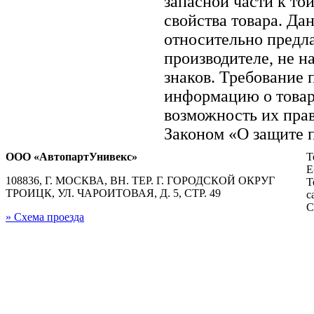
запасной части к то
свойства товара. Да
относительно предла
производителе, не н
знаков. Требование
информацию о товар
возможность их прав
Законом «О защите п
ООО «АвтопартУнивекс»
Т
E
108836, Г. МОСКВА, ВН. ТЕР. Г. ГОРОДСКОЙ ОКРУГ
Т
ТРОИЦК, УЛ. ЧАРОИТОВАЯ, Д. 5, СТР. 49
с
С
» Схема проезда