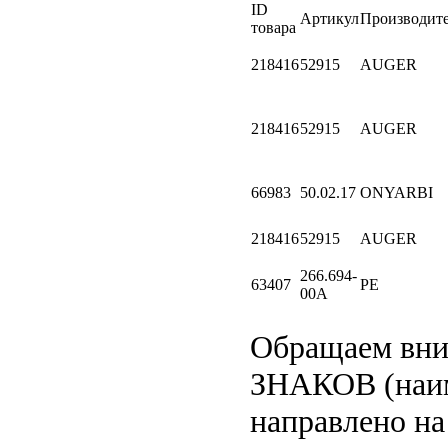
ID
Артикул
Производит
товара
218416
52915
AUGER
218416
52915
AUGER
66983
50.02.17
ONYARBI
218416
52915
AUGER
266.694-
63407
PE
00A
Обращаем вн
ЗНАКОВ (наим
направлено на