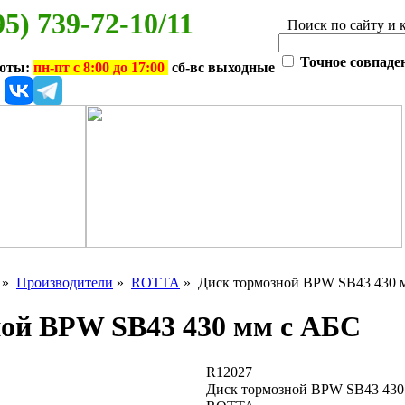
95) 739-72-10/11
Поиск по сайту и 
Точное совпаде
боты:
пн-пт с 8:00 до 17:00
сб-вс выходные
»
Производители
»
ROTTA
» Диск тормозной BPW SB43 430 
ной BPW SB43 430 мм с АБС
R12027
Диск тормозной BPW SB43 430