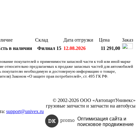
личие
Склад
Дата отгрузки
Цена
Заказ
сть в наличии
Филиал 15
12.08.2026
11 291,00
ание покупателей о применимости запасной части к той или иной марке
ние относительно предлагаемых к продаже запасных частей для автомобилей
ять покупателю необходимую и достоверную информацию о товаре,
теля) Законом «О защите прав потребителей», ст. 495 ГК РФ.
© 2002-2026 ООО «АвтопартУнивекс»
грузовые запчасти и запчасти на автобусы
та:
support@univex.ru
Оптимизация сайта и
поисковое
продвижение