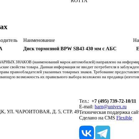
ROTTA
ах
одитель
Наименование
На
A
Диск тормозной BPW SB43 430 мм с АБС
Е
АРНЫХ ЗНАКОВ (наименований марок автомобилей) направлено на информиров
льские свойства товара. Данная информация не вводит потребителя в заблужде
т права правообладателей указанных товарных знаков. Требование предоставл
вающую возможность их правильного выбора возложено на продавца (изготови
Тел.:
+7 (495) 739-72-10/11
E-mail:
barn@univex.ru
, УЛ. ЧАРОИТОВАЯ, Д. 5, СТР. 49
Техническая поддержка сай
Сделано на CMS
Flexible