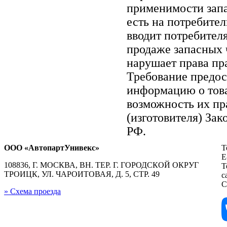
применимости запа
есть на потребите
вводит потребител
продаже запасных ч
нарушает права пр
Требование предос
информацию о тов
возможность их пр
(изготовителя) Зак
РФ.
ООО «АвтопартУнивекс»
Т
E
108836, Г. МОСКВА, ВН. ТЕР. Г. ГОРОДСКОЙ ОКРУГ
Т
ТРОИЦК, УЛ. ЧАРОИТОВАЯ, Д. 5, СТР. 49
с
С
» Схема проезда