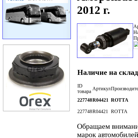
2012 г.
А
Н
П
Наличие на склад
ID
Артикул
Производит
товара
227748
R04421
ROTTA
227748
R04421
ROTTA
Обращаем вниман
марок автомобилей