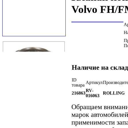
Volvo FH/
А
Н
П
П
Наличие на склад
ID
Артикул
Производит
товара
RV-
216863
ROLLING
016063
Обращаем вниман
марок автомобилей
применимости запа