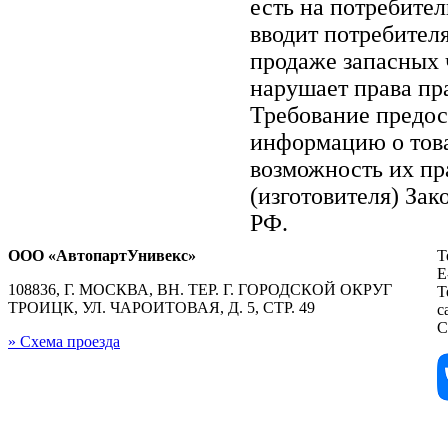
есть на потребите
вводит потребител
продаже запасных ч
нарушает права пр
Требование предос
информацию о тов
возможность их пр
(изготовителя) Зак
РФ.
ООО «АвтопартУнивекс»
Т
E
108836, Г. МОСКВА, ВН. ТЕР. Г. ГОРОДСКОЙ ОКРУГ
Т
ТРОИЦК, УЛ. ЧАРОИТОВАЯ, Д. 5, СТР. 49
с
С
» Схема проезда