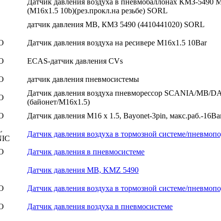
Датчик давления воздуха в пневмобаллонах КМЗ-549
(M16х1.5 10b)(рез.прокл.на резьбе) SORL
датчик давления MB, КМЗ 5490 (4410441020) SORL
O
Датчик давления воздуха на ресивере М16х1.5 10Bar
O
ECAS-датчик давления CVs
O
датчик давления пневмосистемы
Датчик давления воздуха пневморессор SCANIA/MB/
O
(байонет/M16x1.5)
O
Датчик давления M16 х 1.5, Bayonet-3pin, макс.раб.-16Bar
L
Датчик давления воздуха в тормозной системе/пневмопо
IC
O
Датчик давления в пневмосистеме
Датчик давления MB, KMZ 5490
O
Датчик давления воздуха в тормозной системе/пневмопо
O
Датчик давления воздуха в пневмосистеме