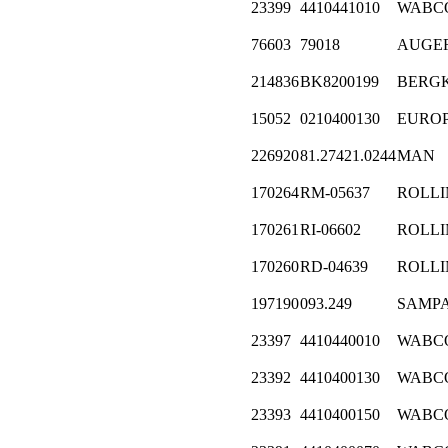
23399
4410441010
WABC
76603
79018
AUGE
214836
BK8200199
BERG
15052
0210400130
EURO
226920
81.27421.0244
MAN
170264
RM-05637
ROLL
170261
RI-06602
ROLL
170260
RD-04639
ROLL
197190
093.249
SAMP
23397
4410440010
WABC
23392
4410400130
WABC
23393
4410400150
WABC