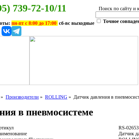
95) 739-72-10/11
Поиск по сайту и 
Точное совпаде
боты:
пн-пт с 8:00 до 17:00
сб-вс выходные
»
Производители
»
ROLLING
» Датчик давления в пневмосис
ния в пневмосистеме
ртикул
RS-02653
аименование
Датчик д