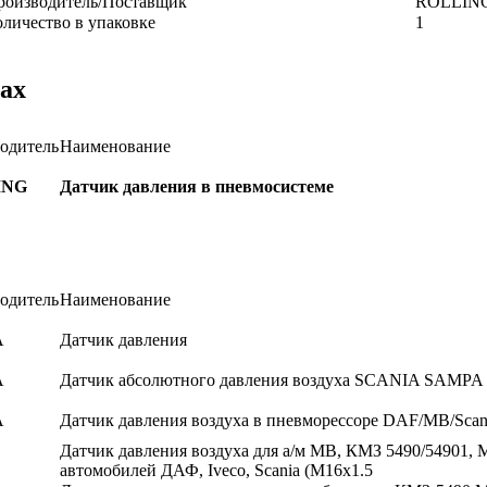
роизводитель/Поставщик
ROLLIN
оличество в упаковке
1
ах
одитель
Наименование
ING
Датчик давления в пневмосистеме
одитель
Наименование
A
Датчик давления
A
Датчик абсолютного давления воздуха SCANIA SAMPA
A
Датчик давления воздуха в пневморессоре DAF/MB/Sca
Датчик давления воздуха для а/м MB, КМЗ 5490/54901, 
автомобилей ДАФ, Iveco, Scania (M16x1.5