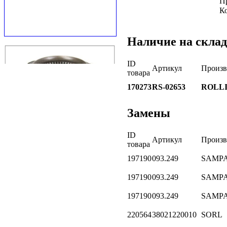
П
К
Наличие на склад
ID
Артикул
Произв
товара
170273
RS-02653
ROLL
Замены
ID
Артикул
Произв
товара
197190
093.249
SAMP
197190
093.249
SAMP
197190
093.249
SAMP
220564
38021220010
SORL