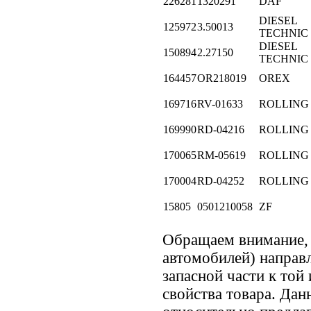
226281
1320291
DAF
DIESEL
125972
3.50013
TECHNIC
DIESEL
150894
2.27150
TECHNIC
164457
OR218019
OREX
169716
RV-01633
ROLLING
169990
RD-04216
ROLLING
170065
RM-05619
ROLLING
170004
RD-04252
ROLLING
15805
0501210058
ZF
Обращаем внимание
автомобилей) направ
запасной части к той
свойства товара. Дан