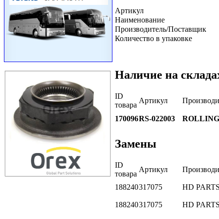
Артикул
Наименование
Производитель/Поставщик
Количество в упаковке
Наличие на склада
ID
Артикул
Производи
товара
170096
RS-022003
ROLLIN
Замены
ID
Артикул
Производи
товара
188240
317075
HD PART
188240
317075
HD PART