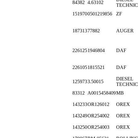
84382
4.63102
TECHNIC
151970
0501219856
ZF
187313
77882
AUGER
226125
1946804
DAF
226105
1815521
DAF
DIESEL
125973
3.50015
TECHNIC
83312
A0015458409
MB
143233
OR126012
OREX
143249
OR254002
OREX
143250
OR254003
OREX