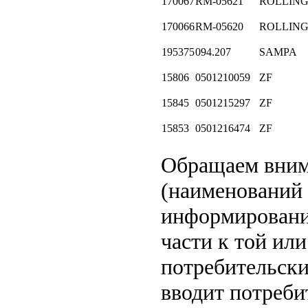
170067
RM-05621
ROLLIN
170066
RM-05620
ROLLIN
195375
094.207
SAMPA
15806
0501210059
ZF
15845
0501215297
ZF
15853
0501216474
ZF
Обращаем вни
(наименований 
информировани
части к той или
потребительски
вводит потреби