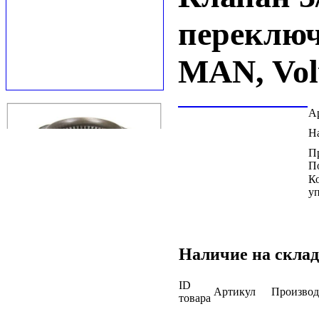
переключ
MAN, Vol
А
Н
П
П
К
у
Наличие на склад
ID
Артикул
Производ
товара