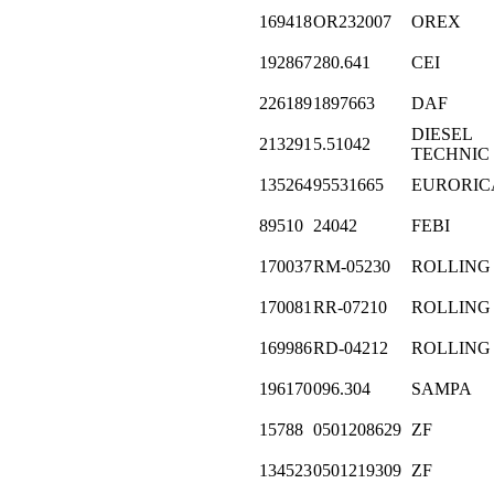
169418
OR232007
OREX
192867
280.641
CEI
226189
1897663
DAF
DIESEL
213291
5.51042
TECHNIC
135264
95531665
EURORIC
89510
24042
FEBI
170037
RM-05230
ROLLING
170081
RR-07210
ROLLING
169986
RD-04212
ROLLING
196170
096.304
SAMPA
15788
0501208629
ZF
134523
0501219309
ZF