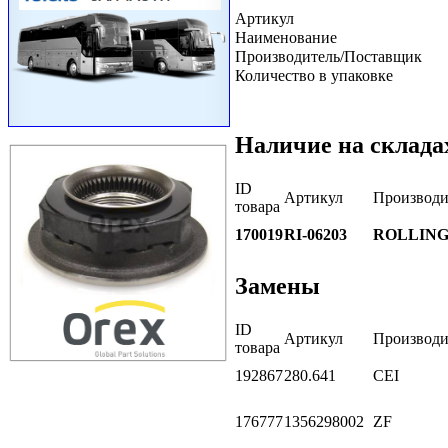
Артикул
Наименование
Производитель/Поставщик
Количество в упаковке
Наличие на склада
ID
Артикул
Производи
товара
170019
RI-06203
ROLLIN
Замены
ID
Артикул
Производи
товара
192867
280.641
CEI
176777
1356298002
ZF