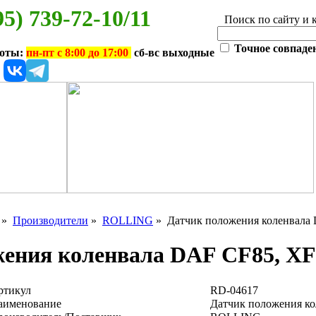
95) 739-72-10/11
Поиск по сайту и 
Точное совпаде
боты:
пн-пт с 8:00 до 17:00
сб-вс выходные
»
Производители
»
ROLLING
» Датчик положения коленвала 
ения коленвала DAF CF85, XF
ртикул
RD-04617
аименование
Датчик положения ко