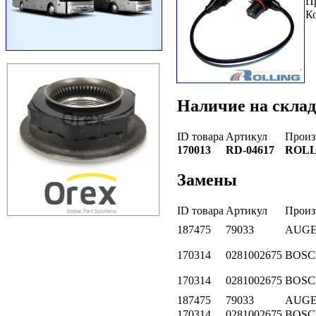
П
К
Наличие на склад
ID товара
Артикул
Произ
170013
RD-04617
ROLL
Замены
ID товара
Артикул
Произ
187475
79033
AUG
170314
0281002675
BOSC
170314
0281002675
BOSC
187475
79033
AUG
170314
0281002675
BOSC