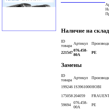
А
Н
П
Наличие на склад
ID
Артикул
Производ
товара
076.458-
221547
PE
80A
Замены
ID
Артикул
Производ
товара
199246
1S3961000
HOBI
175058
204059
FRAUEN
076.458-
59694
PE
00A