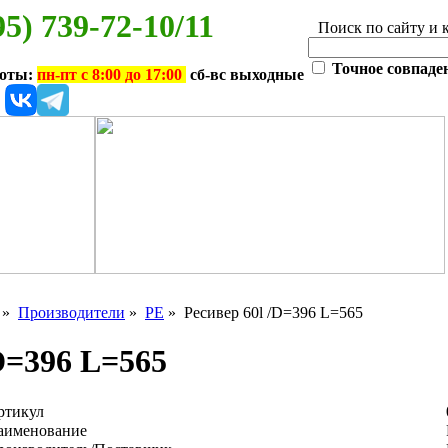
95) 739-72-10/11
Поиск по сайту и 
Точное совпаде
боты:
пн-пт с 8:00 до 17:00
сб-вс выходные
»
Производители
»
PE
» Ресивер 60l /D=396 L=565
D=396 L=565
ртикул
аименование