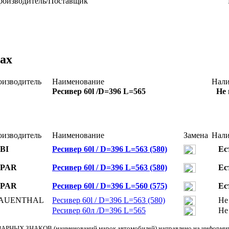
роизводитель/Поставщик
ах
оизводитель
Наименование
Нал
Ресивер 60l /D=396 L=565
Не 
оизводитель
Наименование
Замена
Нал
BI
Ресивер 60l / D=396 L=563 (580)
Ес
PAR
Ресивер 60l / D=396 L=563 (580)
Ес
PAR
Ресивер 60l / D=396 L=560 (575)
Ес
AUENTHAL
Ресивер 60l / D=396 L=563 (580)
Не
Ресивер 60л /D=396 L=565
Не
АРНЫХ ЗНАКОВ (наименований марок автомобилей) направлено на информиров