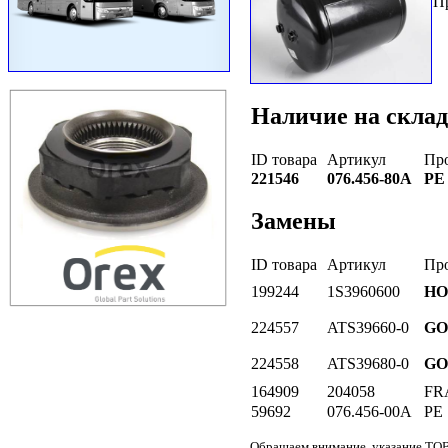
П
Наличие на склад
ID товара
Артикул
Пр
221546
076.456-80A
PE
Замены
ID товара
Артикул
Пр
199244
1S3960600
HO
224557
ATS39660-0
GO
224558
ATS39680-0
GO
164909
204058
FR
59692
076.456-00A
PE
Обращаем внимание, указание ТОВ