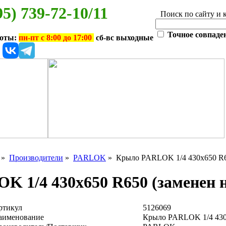
95) 739-72-10/11
Поиск по сайту и 
Точное совпаде
боты:
пн-пт с 8:00 до 17:00
сб-вс выходные
»
Производители
»
PARLOK
» Крыло PARLOK 1/4 430х650 R65
 1/4 430х650 R650 (заменен н
ртикул
5126069
аименование
Крыло PARLOK 1/4 430х