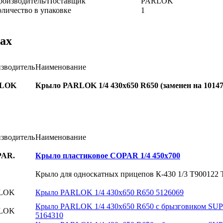
роизводитель/Поставщик
PARLOK
оличество в упаковке
1
ах
зводитель
Наименование
LOK
Крыло PARLOK 1/4 430х650 R650 (заменен на 10147
зводитель
Наименование
PAR.
Крыло пластиковое COPAR 1/4 450х700
Крыло для односкатных прицепов К-430 1/3 T900122
LOK
Крыло PARLOK 1/4 430х650 R650 5126069
Крыло PARLOK 1/4 430х650 R650 с брызговиком SU
LOK
5164310