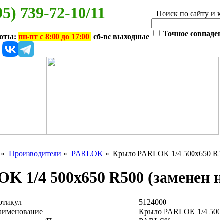
95) 739-72-10/11
Поиск по сайту и 
Точное совпаде
боты:
пн-пт с 8:00 до 17:00
сб-вс выходные
»
Производители
»
PARLOK
» Крыло PARLOK 1/4 500x650 R50
 1/4 500x650 R500 (заменен н
ртикул
5124000
аименование
Крыло PARLOK 1/4 500x