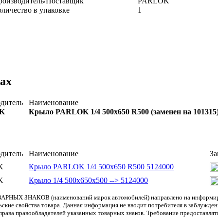
роизводитель/Поставщик
PARLOK
оличество в упаковке
1
ах
дитель
Наименование
K
Крыло PARLOK 1/4 500x650 R500 (заменен на 101315
дитель
Наименование
За
K
Крыло PARLOK 1/4 500x650 R500 5124000
K
Крыло 1/4 500x650x500 --> 5124000
АРНЫХ ЗНАКОВ (наименований марок автомобилей) направлено на информиров
льские свойства товара. Данная информация не вводит потребителя в заблужде
т права правообладателей указанных товарных знаков. Требование предоставл