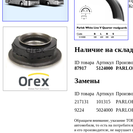
П
К
Наличие на склад
ID товара
Артикул
Произво
87917
5124000
PARLO
Замены
ID товара
Артикул
Произво
217131
101315
PARLO
9224
5024000
PARLO
Обращаем внимание, указание ТОВ
автомобиля, то есть на потребите
и его производителе, не нарушае