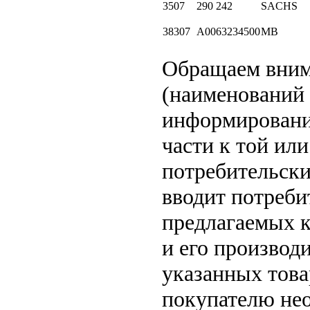
3507
290 242
SACHS
38307
A0063234500
MB
Обращаем вни
(наименований 
информировани
части к той или
потребительски
вводит потреби
предлагаемых к
и его производ
указанных това
покупателю не