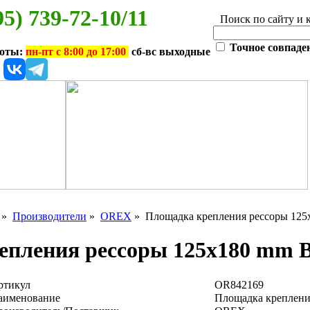
95) 739-72-10/11
Поиск по сайту и 
Точное совпаде
боты:
пн-пт с 8:00 до 17:00
сб-вс выходные
»
Производители
»
OREX
» Площадка крепления рессоры 12
епления рессоры 125x180 mm
ртикул
OR842169
аименование
Площадка креплен