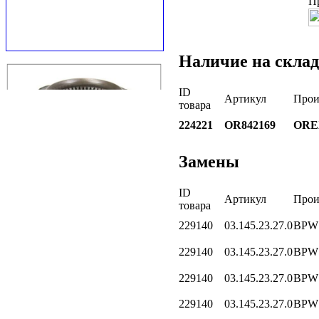
П
Наличие на склад
ID
Артикул
Прои
товара
224221
OR842169
ORE
Замены
ID
Артикул
Прои
товара
229140
03.145.23.27.0
BPW
229140
03.145.23.27.0
BPW
229140
03.145.23.27.0
BPW
229140
03.145.23.27.0
BPW