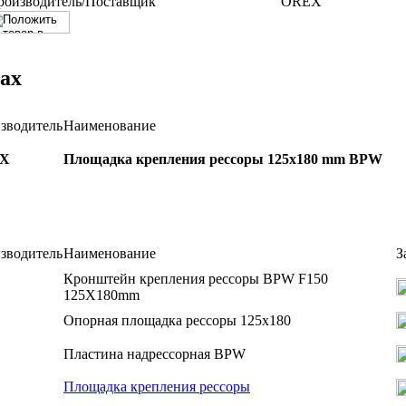
роизводитель/Поставщик
OREX
ах
зводитель
Наименование
X
Площадка крепления рессоры 125x180 mm BPW
зводитель
Наименование
З
Кронштейн крепления рессоры BPW F150
125X180mm
Опорная площадка рессоры 125х180
Пластина надрессорная BPW
Площадка крепления рессоры