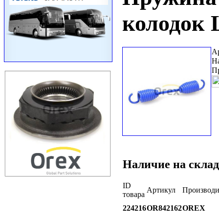
колодок L
А
Н
П
Наличие на склад
ID
Артикул
Производи
товара
224216
OR842162
OREX