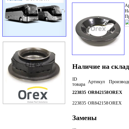
А
Н
П
Наличие на склад
ID
Артикул
Производ
товара
223835
OR842158
OREX
223835
OR842158
OREX
Замены