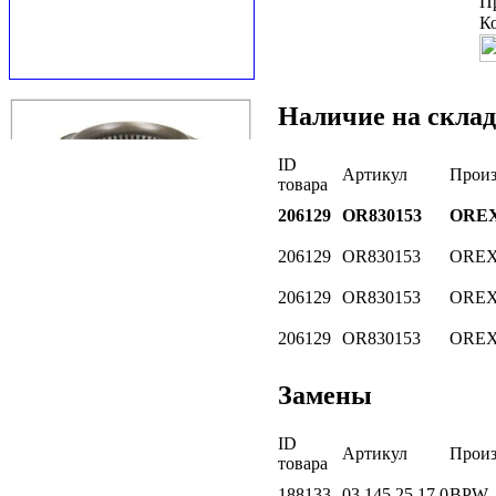
П
К
Наличие на склад
ID
Артикул
Произ
товара
206129
OR830153
ORE
206129
OR830153
ORE
206129
OR830153
ORE
206129
OR830153
ORE
Замены
ID
Артикул
Произ
товара
188133
03.145.25.17.0
BPW