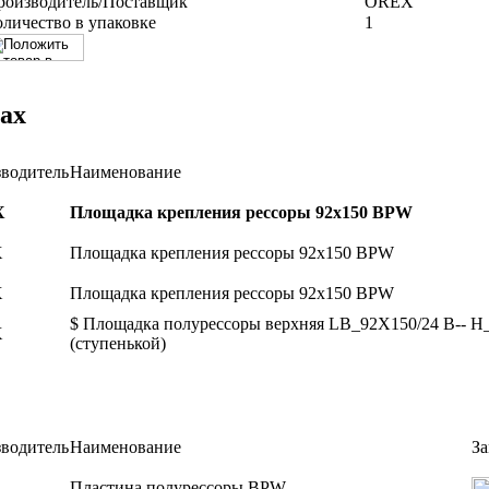
роизводитель/Поставщик
OREX
оличество в упаковке
1
ах
водитель
Наименование
X
Площадка крепления рессоры 92х150 BPW
X
Площадка крепления рессоры 92х150 BPW
X
Площадка крепления рессоры 92х150 BPW
$ Площадка полурессоры верхняя LB_92X150/24 B-- 
X
(ступенькой)
водитель
Наименование
За
Пластина полурессоры BPW