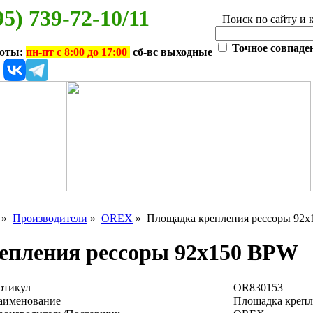
95) 739-72-10/11
Поиск по сайту и 
Точное совпаде
боты:
пн-пт с 8:00 до 17:00
сб-вс выходные
»
Производители
»
OREX
» Площадка крепления рессоры 92
епления рессоры 92х150 BPW
ртикул
OR830153
аименование
Площадка крепл