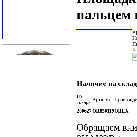
пальцем 
А
Н
П
К
Наличие на склад
ID
Артикул
Производи
товара
200627
OR830119
OREX
Обращаем вн