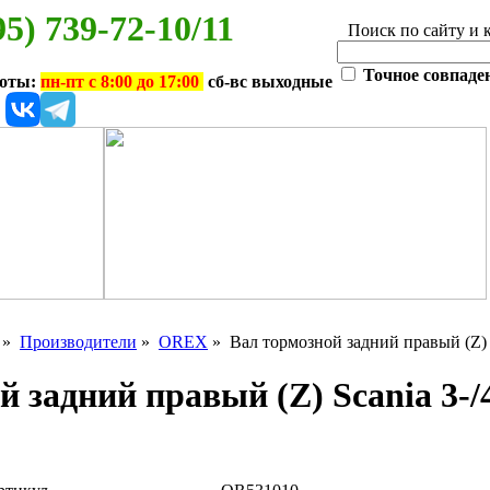
95) 739-72-10/11
Поиск по сайту и 
Точное совпаде
боты:
пн-пт с 8:00 до 17:00
сб-вс выходные
»
Производители
»
OREX
» Вал тормозной задний правый (Z) Sca
 задний правый (Z) Scania 3-/4-