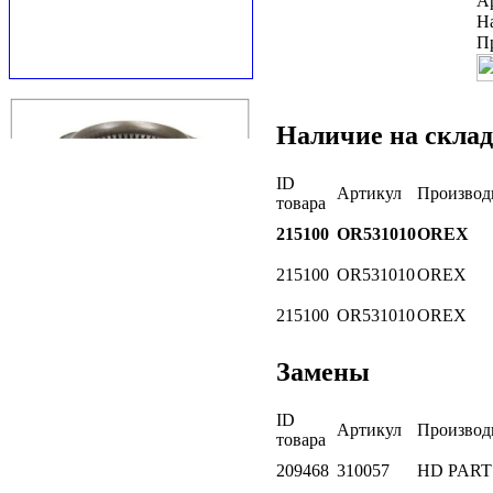
А
Н
П
Наличие на склад
ID
Артикул
Производ
товара
215100
OR531010
OREX
215100
OR531010
OREX
215100
OR531010
OREX
Замены
ID
Артикул
Производ
товара
209468
310057
HD PART