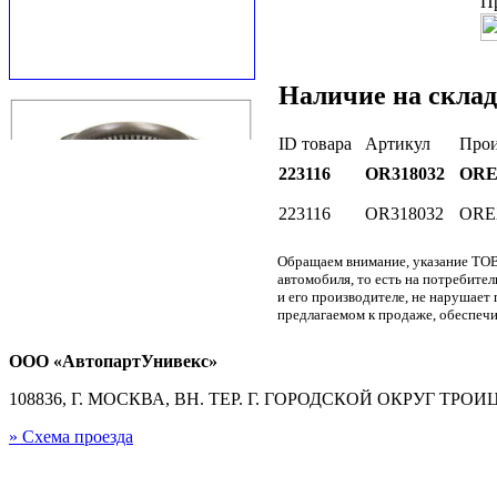
П
Наличие на склад
ID товара
Артикул
Прои
223116
OR318032
OR
223116
OR318032
ORE
Обращаем внимание, указание ТОВ
автомобиля, то есть на потребите
и его производителе, не нарушае
предлагаемом к продаже, обеспечи
ООО «АвтопартУнивекс»
108836, Г. МОСКВА, ВН. ТЕР. Г. ГОРОДСКОЙ ОКРУГ ТРОИЦК
» Схема проезда