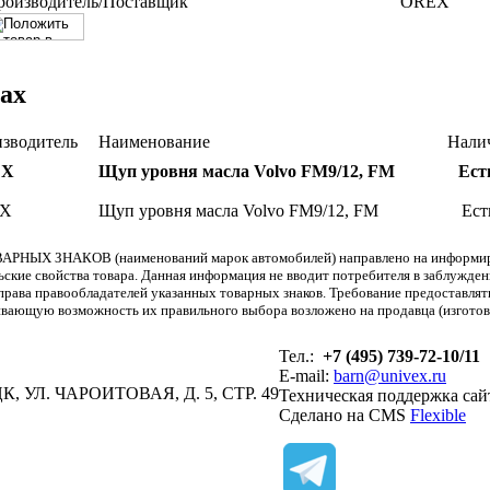
роизводитель/Поставщик
OREX
ах
зводитель
Наименование
Нали
EX
Щуп уровня масла Volvo FM9/12, FM
Ест
X
Щуп уровня масла Volvo FM9/12, FM
Ест
АРНЫХ ЗНАКОВ (наименований марок автомобилей) направлено на информиров
льские свойства товара. Данная информация не вводит потребителя в заблужде
т права правообладателей указанных товарных знаков. Требование предоставл
вающую возможность их правильного выбора возложено на продавца (изготови
Тел.:
+7 (495) 739-72-10/11
E-mail:
barn@univex.ru
, УЛ. ЧАРОИТОВАЯ, Д. 5, СТР. 49
Техническая поддержка сай
Сделано на CMS
Flexible