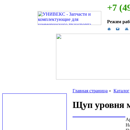
+7 (4
Режим ра
Главная страница
»
Каталог
Щуп уровня м
А
Н