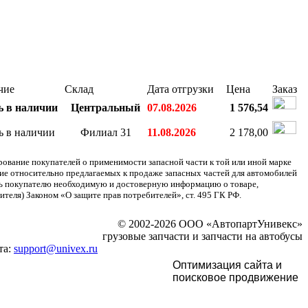
чие
Склад
Дата отгрузки
Цена
Заказ
ь в наличии
Центральный
07.08.2026
1 576,54
ь в наличии
Филиал 31
11.08.2026
2 178,00
ание покупателей о применимости запасной части к той или иной марке
ние относительно предлагаемых к продаже запасных частей для автомобилей
ять покупателю необходимую и достоверную информацию о товаре,
теля) Законом «О защите прав потребителей», ст. 495 ГК РФ.
© 2002-2026 ООО «АвтопартУнивекс»
грузовые запчасти и запчасти на автобусы
та:
support@univex.ru
Оптимизация сайта и
поисковое
продвижение