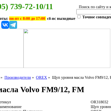
95) 739-72-10/11
Поиск по сайту и 
Точное совпаде
боты:
пн-пт с 8:00 до 17:00
сб-вс выходные
»
Производители
»
OREX
» Щуп уровня масла Volvo FM9/12,
асла Volvo FM9/12, FM
ртикул
OR318032
аименование
Щуп уровня