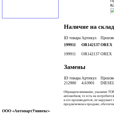
П
К
Наличие на склад
ID товара
Артикул
Произв
199911
OR142137
OREX
199911
OR142137
OREX
Замены
ID товара
Артикул
Произв
212900
4.63901
DIESE
Обращаем внимание, указание ТОВ
автомобиля, то есть на потребите
и его производителе, не нарушае
предлагаемом к продаже, обеспечи
ООО «АвтопартУнивекс»