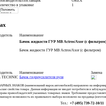
роизводитель/Поставщик
OREX
оличество в упаковке
1
ах
одитель
Наименование
Бачок жидкости ГУР MB Actros/Axor (с фильтром
Бачок жидкости ГУР MB Actros/Axor (с фильтром)
одитель
Наименование
Замена
L TECHNIC
Бачок гидроусилителя руля
АРНЫХ ЗНАКОВ (наименований марок автомобилей) направлено на информиров
льские свойства товара. Данная информация не вводит потребителя в заблужде
т права правообладателей указанных товарных знаков. Требование предоставл
вающую возможность их правильного выбора возложено на продавца (изготови
Тел.:
+7 (495) 739-72-10/11