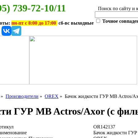
95) 739-72-10/11
Поиск по сайту и 
Точное совпаде
боты:
пн-пт с 8:00 до 17:00
сб-вс выходные
»
Производители
»
OREX
» Бачок жидкости ГУР MB Actros/Axo
ти ГУР MB Actros/Axor (с фил
ртикул
OR142137
аименование
Бачок жидкости ГУР 