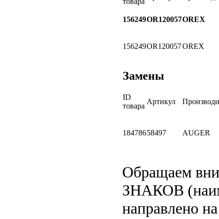
товара
156249
OR120057
OREX
156249
OR120057
OREX
Замены
ID
Артикул
Производи
товара
184786
58497
AUGER
Обращаем вн
ЗНАКОВ (наим
направлено на