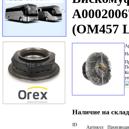
A0002006
(OM457 
А
Н
П
П
К
у
Наличие на склад
ID
Артикул
Производи