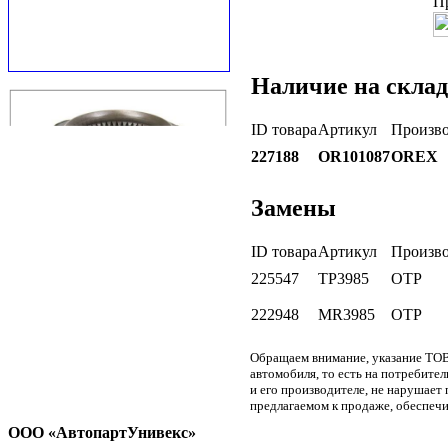
П
Наличие на склад
ID товара
Артикул
Произво
227188
OR101087
OREX
Замены
ID товара
Артикул
Произво
225547
TP3985
OTP
222948
MR3985
OTP
Обращаем внимание, указание ТОВ
автомобиля, то есть на потребите
и его производителе, не нарушае
предлагаемом к продаже, обеспечи
ООО «АвтопартУнивекс»