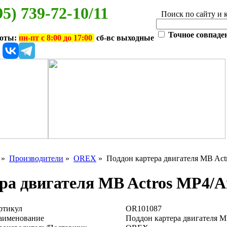
95) 739-72-10/11
Поиск по сайту и 
Точное совпаде
боты:
пн-пт с 8:00 до 17:00
сб-вс выходные
»
Производители
»
OREX
» Поддон картера двигателя MB Act
ра двигателя MB Actros MP4/A
ртикул
OR101087
аименование
Поддон картера двигателя 