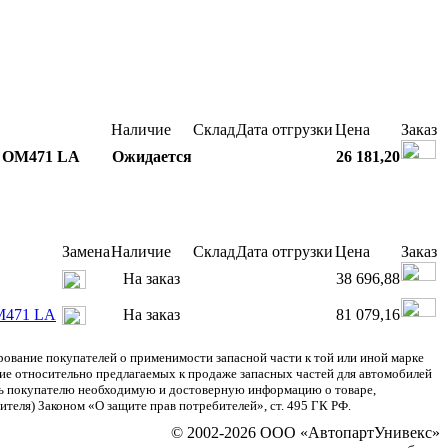
Наличие
Склад
Дата отгрузки
Цена
Заказ
s OM471 LA
Ожидается
26 181,20
Замена
Наличие
Склад
Дата отгрузки
Цена
Заказ
На заказ
38 696,88
OM471 LA
На заказ
81 079,16
ание покупателей о применимости запасной части к той или иной марке
ние относительно предлагаемых к продаже запасных частей для автомобилей
ять покупателю необходимую и достоверную информацию о товаре,
теля) Законом «О защите прав потребителей», ст. 495 ГК РФ.
© 2002-2026 ООО «АвтопартУнивекс»