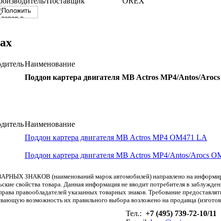
роизводитель/Поставщик
OREX
ах
дитель
Наименование
Поддон картера двигателя MB Actros MP4/Antos/Aroc
дитель
Наименование
Поддон картера двигателя MB Actros MP4 OM471 LA
Поддон картера двигателя MB Actros MP4/Antos/Arocs 
АРНЫХ ЗНАКОВ (наименований марок автомобилей) направлено на информиров
льские свойства товара. Данная информация не вводит потребителя в заблужде
т права правообладателей указанных товарных знаков. Требование предоставл
вающую возможность их правильного выбора возложено на продавца (изготови
Тел.:
+7 (495) 739-72-10/11