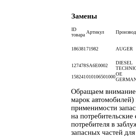
Замены
ID
Артикул
Производ
товара
186381
71982
AUGER
DIESEL
127478
SA6E0002
TECHNI
OE
158241
010106501000
GERMA
Обращаем внимание
марок автомобилей)
применимости запасн
на потребительские 
потребителя в забл
запасных частей для