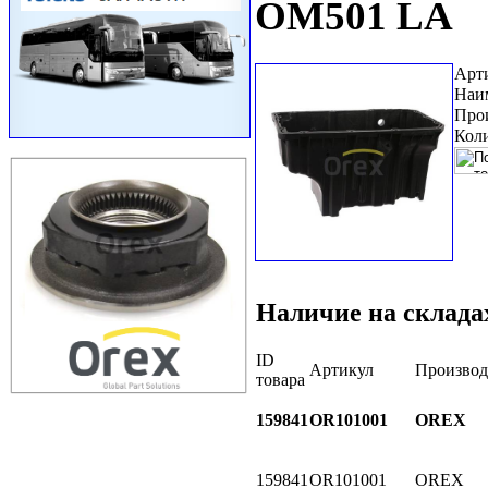
OM501 LA
Арт
Наи
Про
Коли
Наличие на склада
ID
Артикул
Производ
товара
159841
OR101001
OREX
159841
OR101001
OREX