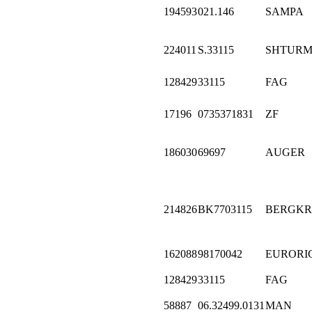
194593
021.146
SAMPA
224011
S.33115
SHTUR
128429
33115
FAG
17196
0735371831
ZF
186030
69697
AUGER
214826
BK7703115
BERGKR
162088
98170042
EURORI
128429
33115
FAG
58887
06.32499.0131
MAN