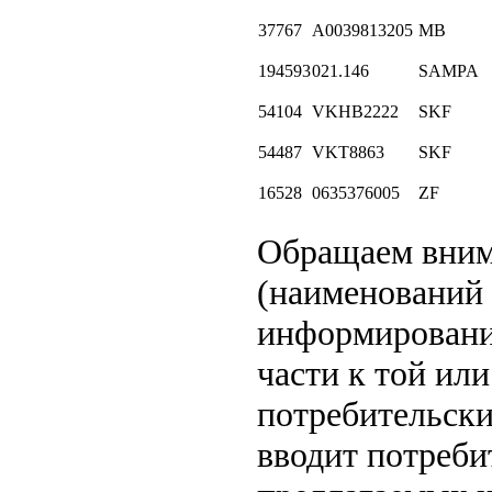
37767
A0039813205
MB
194593
021.146
SAMPA
54104
VKHB2222
SKF
54487
VKT8863
SKF
16528
0635376005
ZF
Обращаем вни
(наименований 
информировани
части к той или
потребительски
вводит потреби