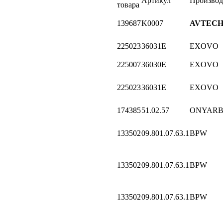
Артикул
Производ
товара
139687
K0007
AVTEC
225023
36031E
EXOVO
225007
36030E
EXOVO
225023
36031E
EXOVO
174385
51.02.57
ONYARB
133502
09.801.07.63.1
BPW
133502
09.801.07.63.1
BPW
133502
09.801.07.63.1
BPW